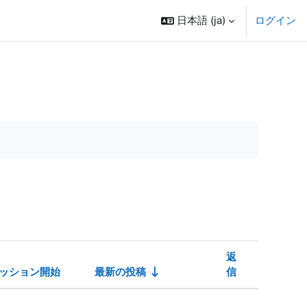
日本語 ‎(ja)‎
ログイン
返
ッション開始
最新の投稿
信
操作