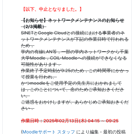
【以下、中止となりました。】
【お知らせ】ネットワークメンテナンスのお知らせ
（2/3掲載）
SINETとGoogle Cloudとの接続における事業者のネ
ットワークメンテナンスが下記の作業日時で行われる
ため，
学内の有線LAN等，一部の学内ネットワークから千葉
大学Moodle，COIL-Moodleへの接続ができなくなる
可能性があります．
作業終了予定時刻が9:25のため，この時間帯にかかっ
て授業を行われ、
かつmoodleをご使用予定の先生方におかれまして
は，このことについて、念のためご承知おきくださ
い。
ご迷惑をおかけしますが、あらかじめご承知おきくだ
さい．
作業日時
：2025年02月13日(木) 04:15 ～ 09:25
(
Moodleサポート スタッフ
により編集 - 最初の投稿