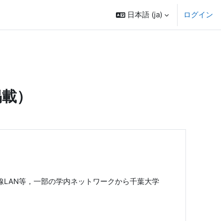
日本語 ‎(ja)‎
ログイン
掲載）
の有線LAN等，一部の学内ネットワークから千葉大学