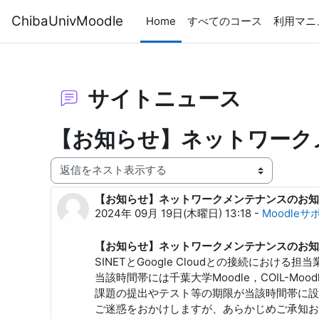
メインコンテンツへスキップする
ChibaUnivMoodle
Home
すべてのコース
利用マニ
サイトニュース
【お知らせ】ネットワークメ
表示モード
【お知らせ】ネットワークメンテナンスのお知ら
返信数: 0
2024年 09月 19日(木曜日) 13:18
-
Moodle
【お知らせ】ネットワークメンテナンスのお知ら
SINETとGoogle Cloudとの接続に
当該時間帯には千葉大学Moodle，COIL-Mo
課題の提出やテスト等の期限が当該時間帯に設
ご迷惑をおかけしますが、あらかじめご承知お