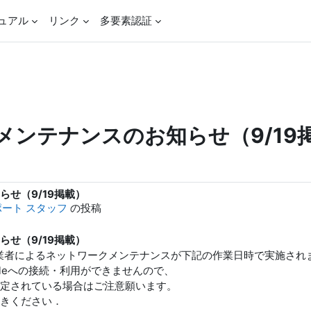
ュアル
リンク
多要素認証
ンテナンスのお知らせ（9/19
せ（9/19掲載）
サポート スタッフ
の投稿
せ（9/19掲載）
おける担当業者によるネットワークメンテナンスが下記の作業日時で実施され
odleへの接続・利用ができませんので、
定されている場合はご注意願います。
きください．