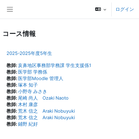
メインコンテンツへスキップする
ログイン
サイドパネル
コース情報
2025-2025年度5年生
教師:
亥鼻地区事務部学務課 学生支援係1
教師:
医学部 学務係
教師:
医学部Moodle 管理人
教師:
塚本 知子
教師:
小野寺 みさき
教師:
尾崎 尚人 Ozaki Naoto
教師:
木村 康彦
教師:
荒木 信之 Araki Nobuyuki
教師:
荒木 信之 Araki Nobuyuki
教師:
鋪野 紀好